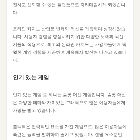
전하고 신뢰할 수 있는 플랫폼으로 자리매김하게 되었습니
다.
온라인 카지노 산업은 변화와 혁신을 거듭하며 성장해왔습
니다. 사용자 경험을 향상시키기 위한 다양한 노력과 최신
기술의 적용으로, 최고의 온라인 카지노는 사용자들에게 탁
월한 게임 경험을 제공하며 계속해서 발전해 나가고 있습니
다.
인기 있는 게임
인기 있는 게임 중 하나는 슬롯 머신 게임입니다. 슬롯 머신
은 다양한 테마와 재미있는 그래픽으로 많은 이용자들에게
사랑을 받고 있습니다.
블랙잭은 전략적인 요소를 가진 게임으로, 많은 이용자들이
숙련된 능력을 발휘하며 즐기고 있습니다. 랜덤 요소뿐만