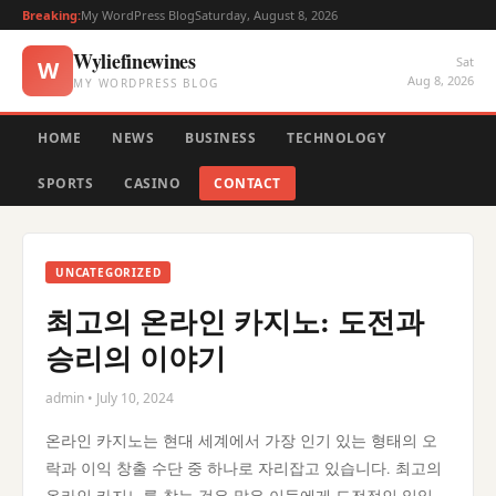
Breaking:
My WordPress Blog
Saturday, August 8, 2026
Wyliefinewines
Sat
W
Aug 8, 2026
MY WORDPRESS BLOG
HOME
NEWS
BUSINESS
TECHNOLOGY
SPORTS
CASINO
CONTACT
UNCATEGORIZED
최고의 온라인 카지노: 도전과
승리의 이야기
admin • July 10, 2024
온라인 카지노는 현대 세계에서 가장 인기 있는 형태의 오
락과 이익 창출 수단 중 하나로 자리잡고 있습니다. 최고의
온라인 카지노를 찾는 것은 많은 이들에게 도전적인 일일