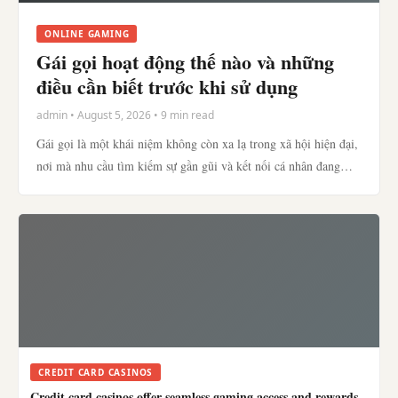
ONLINE GAMING
Gái gọi hoạt động thế nào và những
điều cần biết trước khi sử dụng
admin • August 5, 2026 • 9 min read
Gái gọi là một khái niệm không còn xa lạ trong xã hội hiện đại,
nơi mà nhu cầu tìm kiếm sự gần gũi và kết nối cá nhân đang…
CREDIT CARD CASINOS
Credit card casinos offer seamless gaming access and rewards