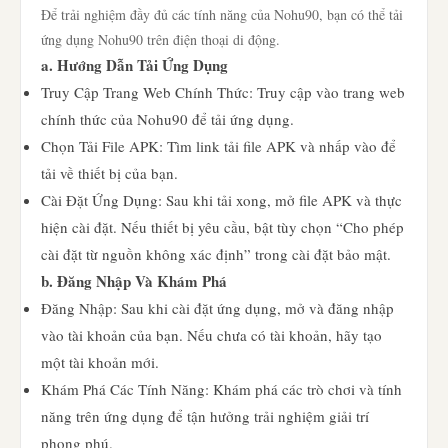
Để trải nghiệm đầy đủ các tính năng của Nohu90, bạn có thể tải
ứng dụng Nohu90 trên điện thoại di động.
a. Hướng Dẫn Tải Ứng Dụng
Truy Cập Trang Web Chính Thức: Truy cập vào trang web
chính thức của Nohu90 để tải ứng dụng.
Chọn Tải File APK: Tìm link tải file APK và nhấp vào để
tải về thiết bị của bạn.
Cài Đặt Ứng Dụng: Sau khi tải xong, mở file APK và thực
hiện cài đặt. Nếu thiết bị yêu cầu, bật tùy chọn “Cho phép
cài đặt từ nguồn không xác định” trong cài đặt bảo mật.
b. Đăng Nhập Và Khám Phá
Đăng Nhập: Sau khi cài đặt ứng dụng, mở và đăng nhập
vào tài khoản của bạn. Nếu chưa có tài khoản, hãy tạo
một tài khoản mới.
Khám Phá Các Tính Năng: Khám phá các trò chơi và tính
năng trên ứng dụng để tận hưởng trải nghiệm giải trí
phong phú.