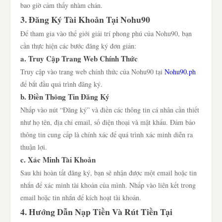
bao giờ cảm thấy nhàm chán.
3. Đăng Ký Tài Khoản Tại Nohu90
Để tham gia vào thế giới giải trí phong phú của Nohu90, bạn
cần thực hiện các bước đăng ký đơn giản:
a. Truy Cập Trang Web Chính Thức
Truy cập vào trang web chính thức của Nohu90 tại
Nohu90.ph
để bắt đầu quá trình đăng ký.
b. Điền Thông Tin Đăng Ký
Nhấp vào nút “Đăng ký” và điền các thông tin cá nhân cần thiết
như họ tên, địa chỉ email, số điện thoại và mật khẩu. Đảm bảo
thông tin cung cấp là chính xác để quá trình xác minh diễn ra
thuận lợi.
c. Xác Minh Tài Khoản
Sau khi hoàn tất đăng ký, bạn sẽ nhận được một email hoặc tin
nhắn để xác minh tài khoản của mình. Nhấp vào liên kết trong
email hoặc tin nhắn để kích hoạt tài khoản.
4. Hướng Dẫn Nạp Tiền Và Rút Tiền Tại